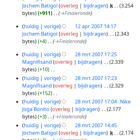
e
Jochem Batigol
overleg
bijdragen
‎
k
3.254
r
bytes
+911
‎
→‎Finaleronde
k
i
12
huidig
vorige
12 apr 2007 14:17
apr
n
Jochem Batigol
overleg
bijdragen
‎
2.343
2007
g
bytes
+4
‎
→‎Finaleronde
s
28
huidig
vorige
28 mrt 2007 17:25
s
mrt
Magnifisand
overleg
bijdragen
‎
2.339
a
2007
bytes
+10
‎
m
G
e
huidig
vorige
28 mrt 2007 17:23
e
n
Magnifisand
overleg
bijdragen
‎
2.329
e
v
bytes
+152
‎
n
a
G
huidig
vorige
28 mrt 2007 17:04
‎
Nike
b
t
e
Joga Bonito
overleg
bijdragen
‎
2.177
e
t
e
bytes
+3
‎
→‎Finaleronde
w
i
n
huidig
vorige
28 mrt 2007 14:45
e
n
b
Jochem Batigol
overleg
bijdragen
‎
k
2.174
r
g
e