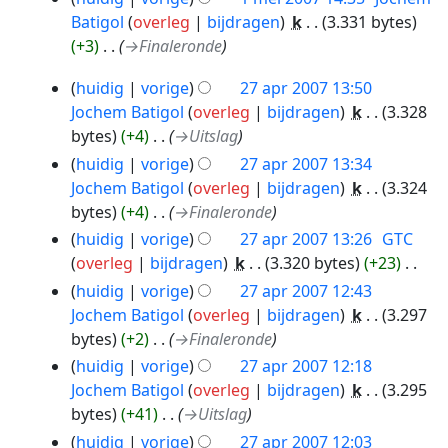
n
Batigol
overleg
bijdragen
‎
k
3.331 bytes
g
+3
‎
→‎Finaleronde
s
27
huidig
vorige
27 apr 2007 13:50
s
apr
Jochem Batigol
overleg
bijdragen
‎
k
3.328
a
2007
bytes
+4
‎
→‎Uitslag
m
e
huidig
vorige
27 apr 2007 13:34
n
Jochem Batigol
overleg
bijdragen
‎
k
3.324
v
bytes
+4
‎
→‎Finaleronde
a
huidig
vorige
27 apr 2007 13:26
‎
GTC
t
overleg
bijdragen
‎
k
3.320 bytes
+23
‎
t
G
huidig
vorige
27 apr 2007 12:43
i
e
Jochem Batigol
overleg
bijdragen
‎
k
3.297
n
e
bytes
+2
‎
→‎Finaleronde
g
n
huidig
vorige
27 apr 2007 12:18
b
Jochem Batigol
overleg
bijdragen
‎
k
3.295
e
bytes
+41
‎
→‎Uitslag
w
huidig
vorige
27 apr 2007 12:03