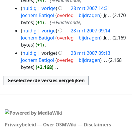
bytes
+4
‎
→‎Finaleronde
k
w
huidig
vorige
28 mrt 2007 14:31
i
e
Jochem Batigol
overleg
bijdragen
‎
k
2.170
n
r
bytes
+1
‎
→‎Finaleronde
g
k
huidig
vorige
28 mrt 2007 09:14
s
i
Jochem Batigol
overleg
bijdragen
‎
k
2.169
s
n
bytes
+1
‎
a
g
G
huidig
vorige
28 mrt 2007 09:13
m
s
e
Jochem Batigol
overleg
bijdragen
‎
2.168
e
s
e
bytes
+2.168
‎
n
a
n
G
v
m
b
e
a
e
e
e
t
n
w
n
t
v
e
b
i
a
r
e
n
t
k
w
g
t
i
e
Privacybeleid
Over OSMWiki
Disclaimers
i
n
r